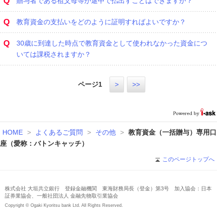
Q
贈与者である祖父母等が途中で払出すことはできますか？
Q
教育資金の支払いをどのように証明すればよいですか？
Q
30歳に到達した時点で教育資金として使われなかった資金につ
いては課税されますか？
ページ
1
>
>>
HOME
>
よくあるご質問
>
その他
>
教育資金（一括贈与）専用口
座（愛称：バトンキャッチ）
このページトップへ
株式会社 大垣共立銀行 登録金融機関 東海財務局長（登金）第3号 加入協会：日本
証券業協会、一般社団法人 金融先物取引業協会
Copyright © Ogaki Kyoritsu bank Ltd. All Rights Reserved.