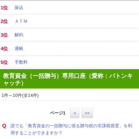
1位
振込
2位
ＡＴＭ
3位
解約
4位
通帳
5位
手数料
教育資金（一括贈与）専用口座（愛称：バトンキ
ャッチ）
1件～10件(全14件)
ページ
1
>
>>
Q
誰でも「教育資金の一括贈与に係る贈与税の非課税措置」を利
用することができますか？