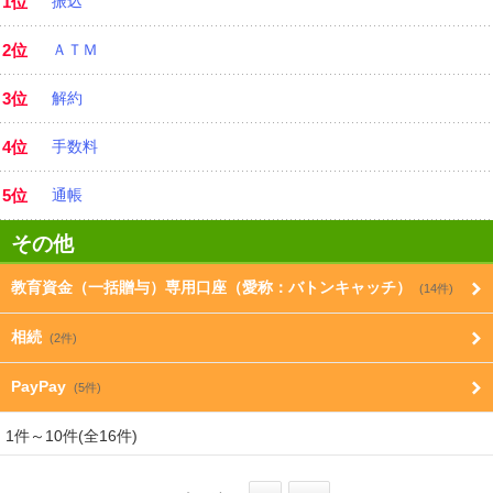
1位
振込
2位
ＡＴＭ
3位
解約
4位
手数料
5位
通帳
その他
教育資金（一括贈与）専用口座（愛称：バトンキャッチ）
(14件)
相続
(2件)
PayPay
(5件)
1件～10件(全16件)