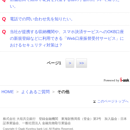
い。
Q
電話での問い合わせ先を知りたい。
Q
当社が提携する収納機関や、スマホ決済サービスへのOKB口座
の新規登録などに利用できる「Web口座振替受付サービス」に
おけるセキュリティ対策は？
ページ
1
>
>>
HOME
>
よくあるご質問
>
その他
このページトップへ
株式会社 大垣共立銀行 登録金融機関 東海財務局長（登金）第3号 加入協会：日本
証券業協会、一般社団法人 金融先物取引業協会
Copyright © Ogaki Kyoritsu bank Ltd. All Rights Reserved.